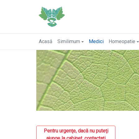
Acasă
Similimum
Medici
Homeopatie
Pentru urgenţe, dacă nu puteţi
ajunge la cabinet, contactaţi